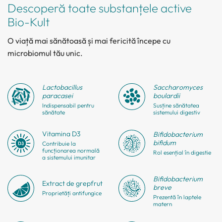
Descoperă toate substanțele active
Bio-Kult
O viață mai sănătoasă și mai fericită începe cu
microbiomul tău unic.
Lactobacillus
Saccharo
myces
paracasei
boulardii
Indispensabil pentru
Susține sănătatea
sănătate
sistemului digestiv
Vitamina D3
Bifido
bacterium
bifidum
Contribuie la
funcționarea normală
Rol esențial în digestie
a sistemului imunitar
Bifido
bacterium
Extract de grepfrut
breve
Proprietăți antifungice
Prezentă în laptele
matern