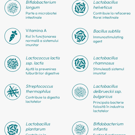
Bifido
bacterium
Lactobacillus
longum
helveticus
Parte a microbiotei
Contribuie la refacerea
intestinale
florei intestinale
Vitamina A
Bacillus subtilis
Rol în funcționarea
Immunostimulating
normală a sistemului
agent
imunitar
Lactococcus lactis
Lactobacillus
ssp. lactis
rhamnosus
Ajută la prevenirea
Stimulează sistemul
tulburărilor digestive
imunitar
Strepto
coccus
Lactobacillus
thermophilus
delbrueckii ssp.
bulgaricus
Contribuie la digestia
lactatelor
Principala bacterie
folosită în industria
lactatelor
Lactobacillus
Bifido
bacterium
plantarum
infantis
Contribuie la
Susține funcționarea