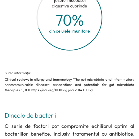
Țesutul mucoasei
digestive cuprinde
70%
din celulele imunitare
Sursă informații:
Clinical reviews in allergy and immunology 'The gut microbiota and inflammatory
noncommunicable diseases: Associations and potentials for gut microbiota
therapies." (DOI: https://doi.org/10.1016/j.jaci.2014.11.012)
Dincolo de bacterii
O serie de factori pot compromite echilibrul optim al
bacteriilor benefice, inclusiv tratamentul cu antibiotice,