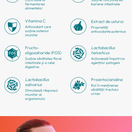
fermentarea
barierei intestinale
alimentelor
Vitamina C
Extract de usturoi
Antioxidant care
Proprietăți
susține sistemul
antioxidante puternice
imunitar
Fructo-
Lactobacillus
oligozaharide (FOS)
helveticus
Susține sănătatea florei
Acționează împotriva
intestinale și a celei
agenților patogeni
digestive.
Lactobacillus
Proanto
cianidine
salivarius
Rol în menținerea
sănătății tractului
Stimulează răspunsul
urinar
imunitar al
organismului