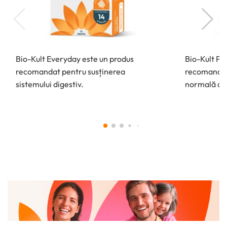
Bio-Kult Everyday este un produs
Bio-Kult Pr
recomandat pentru susținerea
recomandat
sistemului digestiv.
normală a tr