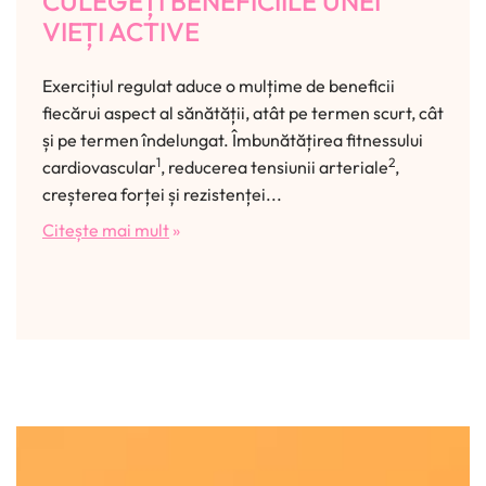
CULEGEȚI BENEFICIILE UNEI
VIEȚI ACTIVE
Exercițiul regulat aduce o mulțime de beneficii
fiecărui aspect al sănătății, atât pe termen scurt, cât
și pe termen îndelungat. Îmbunătățirea fitnessului
1
2
cardiovascular
, reducerea tensiunii arteriale
,
creșterea forței și rezistenței...
Citește mai mult
»